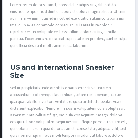
Lorem ipsum dolor sit amet, consectetur adipisicing elit, sed do
eiusmod tempor incididunt ut labore et dolore magna aliqua. Ut enim
ad minim veniam, quis eder nostrud exercitation ullamco laboris nisi
ut aliquip ex ea commodo consequat. Duis aute irure dolor in
reprehenderit in voluptate velit esse cillum dolore eu fugiat nulla
pariatur. Excepteur sint occaecat cupidatat non proident, sunt in culpa
qui officia deserunt mollit anim id est laborum.
US and International Sneaker
Size
Sed ut perspiciatis unde omnis iste natus error sit voluptatem
accusantium doloremque laudantium, totam rem aperiam, eaque
ipsa quae ab illo inventore veritatis et quasi architecto beatae vitae
dicta sunt explicabo. Nemo enim ipsam voluptatem quia voluptas sit
aspernatur aut odit aut fugit, sed quia consequuntur magni dolores
eos qui ratione voluptatem sequi nesciunt. Neque porro quisquam est,
qui dolorem ipsum quia dolor sit amet, consectetur, adipisci velit, sed
quia non numquam eius modi tempora incidunt ut labore et dolore