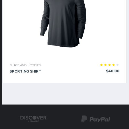
SHIRTS AND HOODIES
Rated
$
40.00
SPORTING SHIRT
4.00
out
of 5