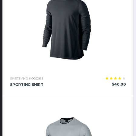
SHIRTS AND HOODIES
Rated
$
40.00
SPORTING SHIRT
4.00
out
of 5