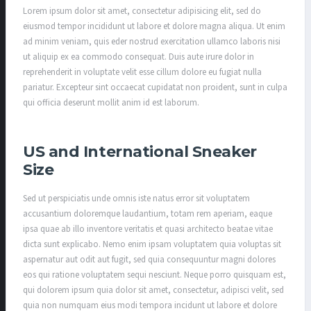
Lorem ipsum dolor sit amet, consectetur adipisicing elit, sed do
eiusmod tempor incididunt ut labore et dolore magna aliqua. Ut enim
ad minim veniam, quis eder nostrud exercitation ullamco laboris nisi
ut aliquip ex ea commodo consequat. Duis aute irure dolor in
reprehenderit in voluptate velit esse cillum dolore eu fugiat nulla
pariatur. Excepteur sint occaecat cupidatat non proident, sunt in culpa
qui officia deserunt mollit anim id est laborum.
US and International Sneaker
Size
Sed ut perspiciatis unde omnis iste natus error sit voluptatem
accusantium doloremque laudantium, totam rem aperiam, eaque
ipsa quae ab illo inventore veritatis et quasi architecto beatae vitae
dicta sunt explicabo. Nemo enim ipsam voluptatem quia voluptas sit
aspernatur aut odit aut fugit, sed quia consequuntur magni dolores
eos qui ratione voluptatem sequi nesciunt. Neque porro quisquam est,
qui dolorem ipsum quia dolor sit amet, consectetur, adipisci velit, sed
quia non numquam eius modi tempora incidunt ut labore et dolore