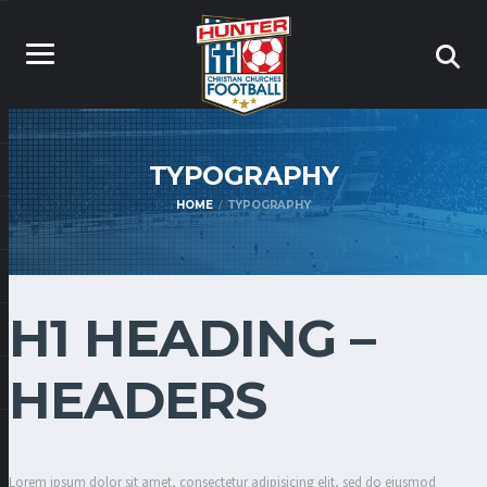
TYPOGRAPHY
HOME
TYPOGRAPHY
H1 HEADING –
HEADERS
Lorem ipsum dolor sit amet, consectetur adipisicing elit, sed do eiusmod