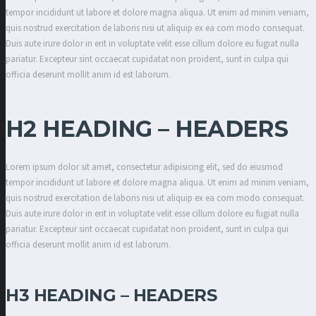
tempor incididunt ut labore et dolore magna aliqua. Ut enim ad minim veniam,
quis nostrud exercitation de laboris nisi ut aliquip ex ea com modo consequat.
Duis aute irure dolor in erit in voluptate velit esse cillum dolore eu fugiat nulla
pariatur. Excepteur sint occaecat cupidatat non proident, sunt in culpa qui
officia deserunt mollit anim id est laborum.
H2 HEADING – HEADERS
Lorem ipsum dolor sit amet, consectetur adipisicing elit, sed do eiusmod
tempor incididunt ut labore et dolore magna aliqua. Ut enim ad minim veniam,
quis nostrud exercitation de laboris nisi ut aliquip ex ea com modo consequat.
Duis aute irure dolor in erit in voluptate velit esse cillum dolore eu fugiat nulla
pariatur. Excepteur sint occaecat cupidatat non proident, sunt in culpa qui
officia deserunt mollit anim id est laborum.
H3 HEADING – HEADERS